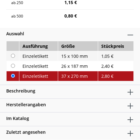
1,15 €
ab
250
0,80 €
ab
500
Auswahl
Ausführung
Größe
Stückpreis
Einzeletikett
15 x 100 mm
1,05 €
Einzeletikett
26 x 187 mm
2,40 €
Einzeletikett
37 x 270 mm
2,80 €
Beschreibung
Herstellerangaben
Im Katalog
Zuletzt angesehen