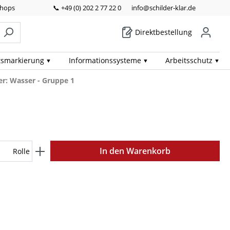
Shops
📞 +49 (0) 202 2 77 22 0
info@schilder-klar.de
Direktbestellung
ts­markierung
Informations­systeme
Arbeits­schutz
r: Wasser - Gruppe 1
In den Warenkorb
Rolle