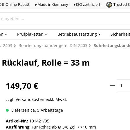
,5% Online-Rabatt
▸Made in Germany
▸ISO zertifiziert
Trusted 
en
Prüf­plaketten
Betriebs­ausstattung
Sicherhei
N 2403
Rohrleitungsbänder gem. DIN 2403
Rohrleitungsbände
Rücklauf, Rolle = 33 m
149,70 €
zzgl. Versandkosten exkl. MwSt.
Lieferzeit ca. 5 Arbeitstage
Artikel-Nr.:
101421/95
Ausführung:
Für Rohre ab Ø 3/8 Zoll / >10 mm