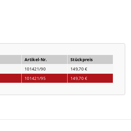
Artikel-Nr.
Stückpreis
101421/90
149,70 €
101421/95
149,70 €