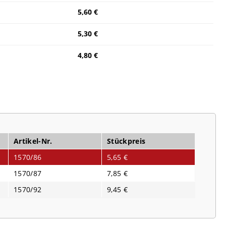
5,60 €
5,30 €
4,80 €
Artikel-Nr.
Stückpreis
1570/86
5,65 €
1570/87
7,85 €
1570/92
9,45 €