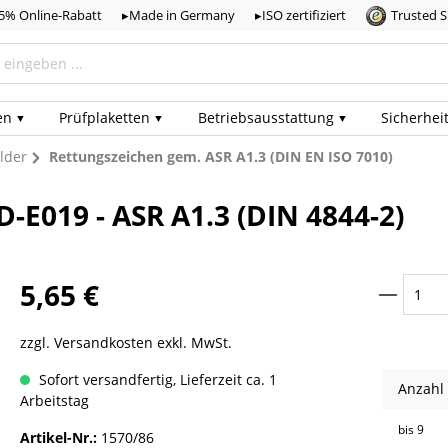
,5% Online-Rabatt
▸Made in Germany
▸ISO zertifiziert
Trusted 
en
Prüf­plaketten
Betriebs­ausstattung
Sicherhei
lder
Rettungszeichen gem. ASR A1.3 (DIN EN ISO 7010)
-E019 - ASR A1.3 (DIN 4844-2)
5,65 €
zzgl. Versandkosten exkl. MwSt.
Sofort versandfertig, Lieferzeit ca. 1
Anzahl
Arbeitstag
bis
9
Artikel-Nr.:
1570/86