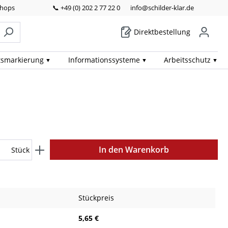
Shops
📞 +49 (0) 202 2 77 22 0
info@schilder-klar.de
Direktbestellung
ts­markierung
Informations­systeme
Arbeits­schutz
In den Warenkorb
Stück
Stückpreis
5,65 €