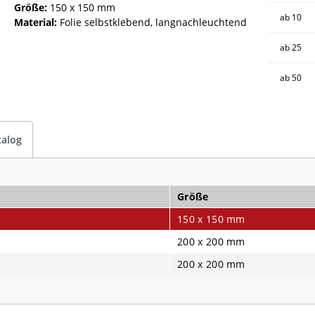
Größe:
150 x 150 mm
ab
10
Material:
Folie selbstklebend, langnachleuchtend
ab
25
ab
50
talog
Größe
150 x 150 mm
200 x 200 mm
200 x 200 mm