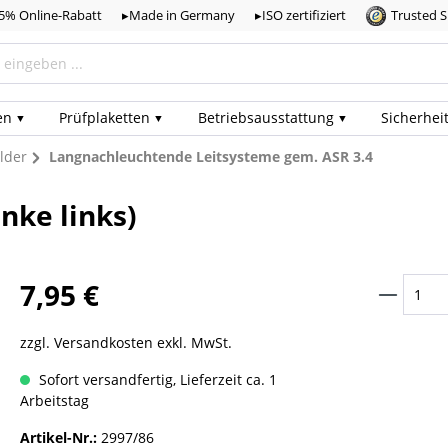
,5% Online-Rabatt
▸Made in Germany
▸ISO zertifiziert
Trusted 
en
Prüf­plaketten
Betriebs­ausstattung
Sicherhei
lder
Langnachleuchtende Leitsysteme gem. ASR 3.4
nke links)
7,95 €
zzgl. Versandkosten exkl. MwSt.
Sofort versandfertig, Lieferzeit ca. 1
Arbeitstag
Artikel-Nr.:
2997/86