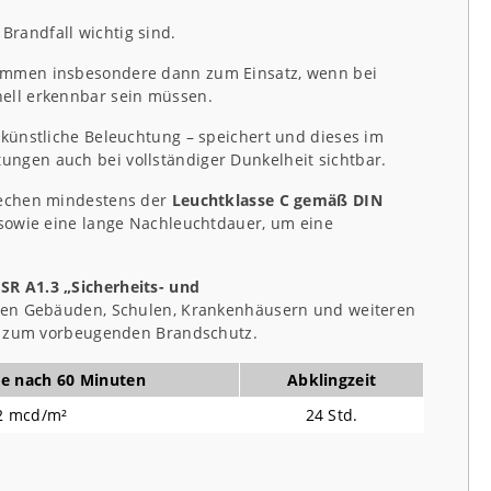
randfall wichtig sind.
kommen insbesondere dann zum Einsatz, wenn bei
nell erkennbar sein müssen.
 künstliche Beleuchtung – speichert und dieses im
ngen auch bei vollständiger Dunkelheit sichtbar.
prechen mindestens der
Leuchtklasse C gemäß DIN
 sowie eine lange Nachleuchtdauer, um eine
SR A1.3 „Sicherheits- und
lichen Gebäuden, Schulen, Krankenhäusern und weiteren
rag zum vorbeugenden Brandschutz.
te nach 60 Minuten
Abklingzeit
2 mcd/m²
24 Std.