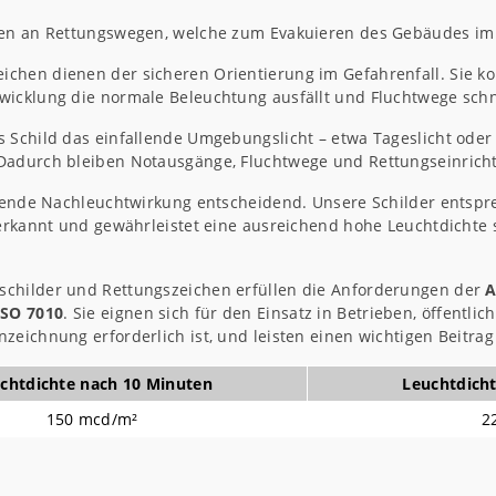
ren an Rettungswegen, welche zum Evakuieren des Gebäudes im B
ichen dienen der sicheren Orientierung im Gefahrenfall. Sie 
wicklung die normale Beleuchtung ausfällt und Fluchtwege sch
 Schild das einfallende Umgebungslicht – etwa Tageslicht oder
Dadurch bleiben Notausgänge, Fluchtwege und Rettungseinrichtu
ichende Nachleuchtwirkung entscheidend. Unsere Schilder ents
anerkannt und gewährleistet eine ausreichend hohe Leuchtdichte
schilder und Rettungszeichen erfüllen die Anforderungen der
A
ISO 7010
. Sie eignen sich für den Einsatz in Betrieben, öffent
nzeichnung erforderlich ist, und leisten einen wichtigen Beit
chtdichte nach 10 Minuten
Leuchtdich
150 mcd/m²
2