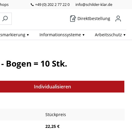
Shops
📞 +49 (0) 202 2 77 22 0
info@schilder-klar.de
Direktbestellung
ts­markierung
Informations­systeme
Arbeits­schutz
- Bogen = 10 Stk.
Individualisieren
Stückpreis
22,25 €