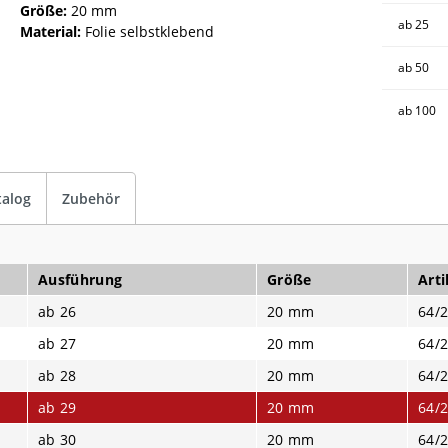
Größe:
20 mm
ab
25
Material:
Folie selbstklebend
ab
50
ab
100
talog
Zubehör
Ausführung
Größe
Arti
ab 26
20 mm
64/2
ab 27
20 mm
64/2
ab 28
20 mm
64/2
ab 29
20 mm
64/2
ab 30
20 mm
64/2