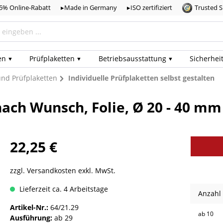
,5% Online-Rabatt
▸Made in Germany
▸ISO zertifiziert
Trusted 
en
Prüf­plaketten
Betriebs­ausstattung
Sicherhei
 und Prüfplaketten
Individuelle Prüfplaketten selbst gestalten
ach Wunsch, Folie, Ø 20 - 40 mm 
22,25 €
zzgl. Versandkosten exkl. MwSt.
Lieferzeit ca. 4 Arbeitstage
Anzahl
Artikel-Nr.:
64/21.29
ab
10
Ausführung:
ab 29