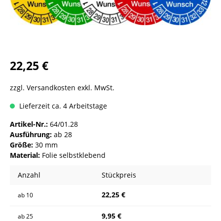
22,25 €
zzgl. Versandkosten exkl. MwSt.
Lieferzeit ca. 4 Arbeitstage
Artikel-Nr.:
64/01.28
Ausführung:
ab 28
Größe:
30 mm
Material:
Folie selbstklebend
Anzahl
Stückpreis
22,25 €
ab
10
9,95 €
ab
25