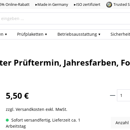
,5% Online-Rabatt
▸Made in Germany
▸ISO zertifiziert
Trusted 
en
Prüf­plaketten
Betriebs­ausstattung
Sicherhei
er Prüftermin, Jahresfarben, Fo
5,50 €
zzgl. Versandkosten exkl. MwSt.
Sofort versandfertig, Lieferzeit ca. 1
Anzahl
Arbeitstag