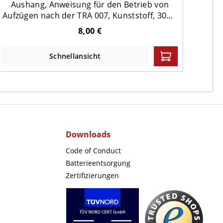
Aushang, Anweisung für den Betrieb von
Prüfp
Aufzügen nach der TRA 007, Kunststoff, 300 x
ge
210 mm
8,00 €
Schnellansicht
Downloads
Code of Conduct
Batterieentsorgung
Zertifizierungen