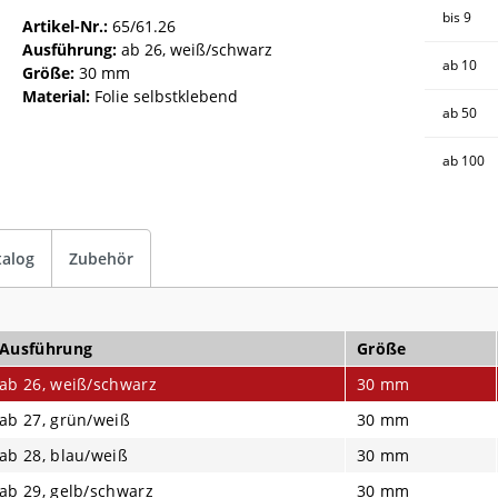
bis
9
Artikel-Nr.:
65/61.26
Ausführung:
ab 26, weiß/schwarz
ab
10
Größe:
30 mm
Material:
Folie selbstklebend
ab
50
ab
100
talog
Zubehör
Ausführung
Größe
ab 26, weiß/schwarz
30 mm
ab 27, grün/weiß
30 mm
ab 28, blau/weiß
30 mm
ab 29, gelb/schwarz
30 mm