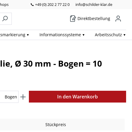
Shops
📞 +49 (0) 202 2 77 22 0
info@schilder-klar.de
Direktbestellung
ts­markierung
Informations­systeme
Arbeits­schutz
lie, Ø 30 mm - Bogen = 10
In den Warenkorb
Bogen
Stückpreis