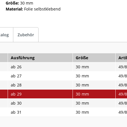
Größe:
30 mm
Material:
Folie selbstklebend
talog
Zubehör
Ausführung
Größe
Arti
ab 26
30 mm
49/8
ab 27
30 mm
49/8
ab 28
30 mm
49/8
ab 29
30 mm
49/8
ab 30
30 mm
49/8
ab 31
30 mm
49/8