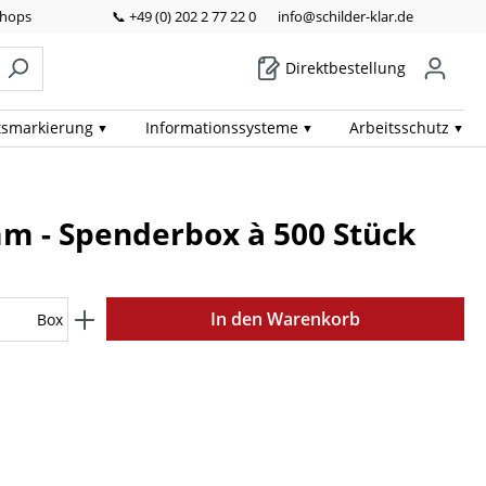
Shops
📞 +49 (0) 202 2 77 22 0
info@schilder-klar.de
Direktbestellung
ts­markierung
Informations­systeme
Arbeits­schutz
mm - Spenderbox à 500 Stück
In den Warenkorb
Box