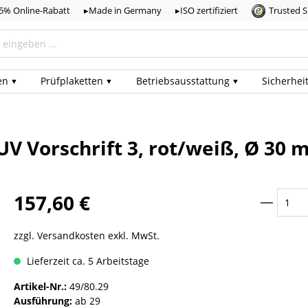
,5% Online-Rabatt
▸Made in Germany
▸ISO zertifiziert
Trusted 
en
Prüf­plaketten
Betriebs­ausstattung
Sicherhei
UV Vorschrift 3, rot/weiß, Ø 30 
157,60 €
zzgl. Versandkosten exkl. MwSt.
Lieferzeit ca. 5 Arbeitstage
Artikel-Nr.:
49/80.29
Ausführung:
ab 29