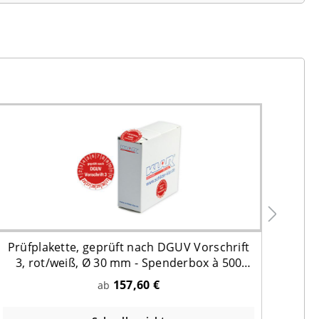
Prüfplakette, geprüft nach DGUV Vorschrift
Prüf
3, rot/weiß, Ø 30 mm - Spenderbox à 500
3,
Stück
157,60 €
ab