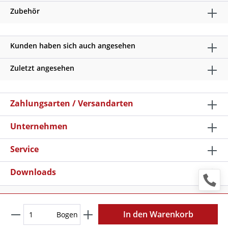
Zubehör
Kunden haben sich auch angesehen
Zuletzt angesehen
Zahlungsarten / Versandarten
Unternehmen
Service
Downloads
* Alle Preise verstehen sich zzgl. Mehrwertsteuer und
Versandkosten
, wenn nicht anders beschrieben
In den Warenkorb
Bogen
Copyright © 2026 Schilder Klar - Alle Rechte vorbehalten