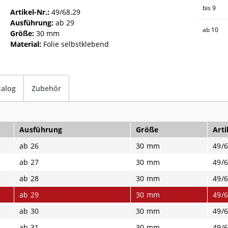
bis
9
Artikel-Nr.:
49/68.29
Ausführung:
ab 29
ab
10
Größe:
30 mm
Material:
Folie selbstklebend
talog
Zubehör
Ausführung
Größe
Arti
ab 26
30 mm
49/6
ab 27
30 mm
49/6
ab 28
30 mm
49/6
ab 29
30 mm
49/6
ab 30
30 mm
49/6
ab 31
30 mm
49/6