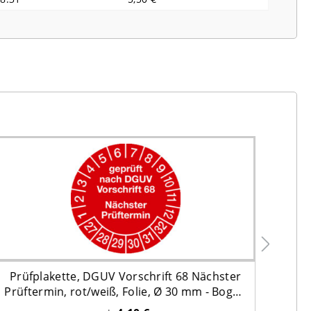
Prüfplakette, DGUV Vorschrift 68 Nächster
Prü
Prüftermin, rot/weiß, Folie, Ø 30 mm - Bogen
Prüf
= 10 Stk.