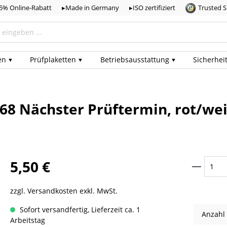
,5% Online-Rabatt
▸Made in Germany
▸ISO zertifiziert
Trusted 
en
Prüf­plaketten
Betriebs­ausstattung
Sicherhei
68 Nächster Prüftermin, rot/wei
5,50 €
zzgl. Versandkosten exkl. MwSt.
Sofort versandfertig, Lieferzeit ca. 1
Anzahl
Arbeitstag