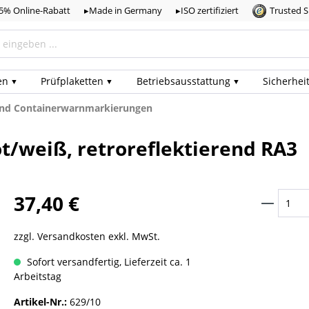
,5% Online-Rabatt
▸Made in Germany
▸ISO zertifiziert
Trusted 
en
Prüf­plaketten
Betriebs­ausstattung
Sicherhei
und Containerwarnmarkierungen
t/weiß, retroreflektierend RA3
37,40 €
zzgl. Versandkosten exkl. MwSt.
Sofort versandfertig, Lieferzeit ca. 1
Arbeitstag
Artikel-Nr.:
629/10