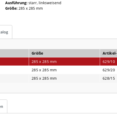
Ausführung:
starr, linksweisend
Größe:
285 x 285 mm
talog
Größe
Artikel
285 x 285 mm
629/10
285 x 285 mm
629/20
285 x 285 mm
628/15
en