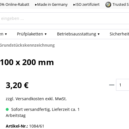
,5% Online-Rabatt
▸Made in Germany
▸ISO zertifiziert
Trusted 
en
Prüf­plaketten
Betriebs­ausstattung
Sicherhei
, Grundstückskennzeichnung
 100 x 200 mm
3,20 €
zzgl. Versandkosten exkl. MwSt.
Sofort versandfertig, Lieferzeit ca. 1
Arbeitstag
Artikel-Nr.:
1084/61