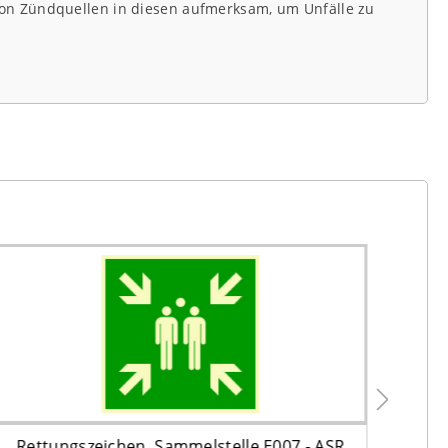
von Zündquellen in diesen aufmerksam, um Unfälle zu
Rettungszeichen, Sammelstelle E007 - ASR
Wa