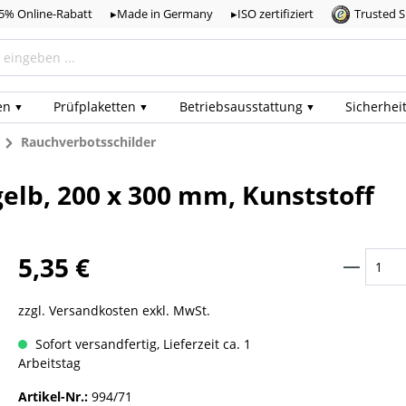
,5% Online-Rabatt
▸Made in Germany
▸ISO zertifiziert
Trusted 
en
Prüf­plaketten
Betriebs­ausstattung
Sicherhei
n
Rauchverbotsschilder
elb, 200 x 300 mm, Kunststoff
5,35 €
zzgl. Versandkosten exkl. MwSt.
Sofort versandfertig, Lieferzeit ca. 1
Arbeitstag
Artikel-Nr.:
994/71