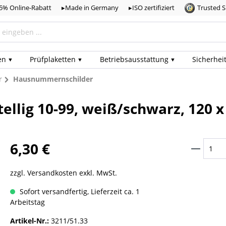
,5% Online-Rabatt
▸Made in Germany
▸ISO zertifiziert
Trusted 
en
Prüf­plaketten
Betriebs­ausstattung
Sicherhei
r
Hausnummernschilder
ellig 10-99, weiß/schwarz, 120 
6,30 €
zzgl. Versandkosten exkl. MwSt.
Sofort versandfertig, Lieferzeit ca. 1
Arbeitstag
Artikel-Nr.:
3211/51.33