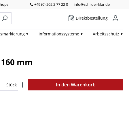
Shops
📞 +49 (0) 202 2 77 22 0
info@schilder-klar.de
Direktbestellung
ts­markierung
Informations­systeme
Arbeits­schutz
x 160 mm
In den Warenkorb
Stück