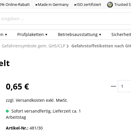
,5% Online-Rabatt
▸Made in Germany
▸ISO zertifiziert
Trusted 
en
Prüf­plaketten
Betriebs­ausstattung
Sicherhei
Gefahrensymbole gem. GHS/CLP
Gefahrstoffetiketten nach GH
elt
0,65 €
zzgl. Versandkosten exkl. MwSt.
Sofort versandfertig, Lieferzeit ca. 1
Arbeitstag
Artikel-Nr.:
481/30