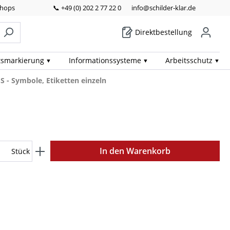
Shops
📞 +49 (0) 202 2 77 22 0
info@schilder-klar.de
Direktbestellung
ts­markierung
Informations­systeme
Arbeits­schutz
S - Symbole, Etiketten einzeln
In den Warenkorb
Stück