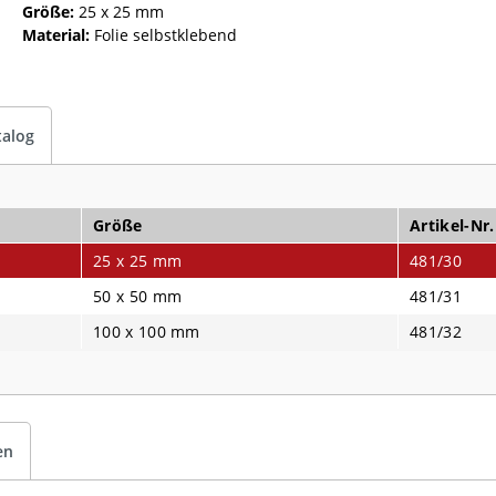
Größe:
25 x 25 mm
Material:
Folie selbstklebend
talog
Größe
Artikel-Nr.
25 x 25 mm
481/30
50 x 50 mm
481/31
100 x 100 mm
481/32
en