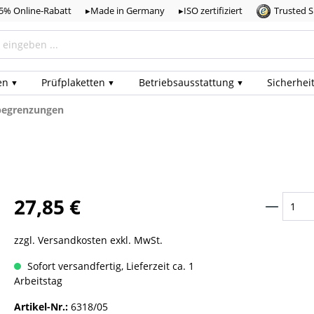
,5% Online-Rabatt
▸Made in Germany
▸ISO zertifiziert
Trusted 
en
Prüf­plaketten
Betriebs­ausstattung
Sicherhei
-begrenzungen
27,85 €
zzgl. Versandkosten exkl. MwSt.
Sofort versandfertig, Lieferzeit ca. 1
Arbeitstag
Artikel-Nr.:
6318/05