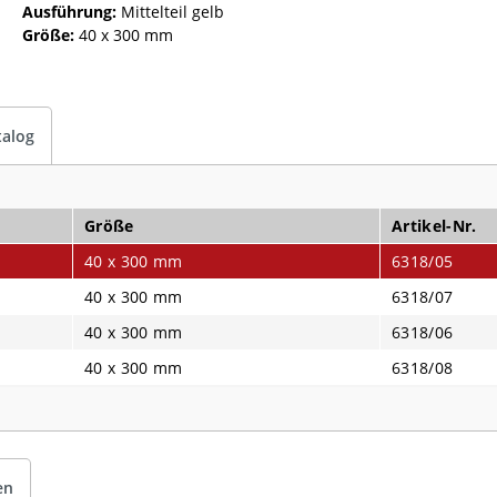
Ausführung:
Mittelteil gelb
Größe:
40 x 300 mm
talog
Größe
Artikel-Nr.
40 x 300 mm
6318/05
40 x 300 mm
6318/07
40 x 300 mm
6318/06
40 x 300 mm
6318/08
en