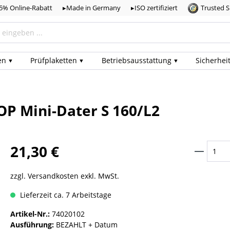
,5% Online-Rabatt
▸Made in Germany
▸ISO zertifiziert
Trusted 
en
Prüf­plaketten
Betriebs­ausstattung
Sicherhei
P Mini-Dater S 160/L2
21,30 €
zzgl. Versandkosten exkl. MwSt.
Lieferzeit ca. 7 Arbeitstage
Artikel-Nr.:
74020102
Ausführung:
BEZAHLT + Datum