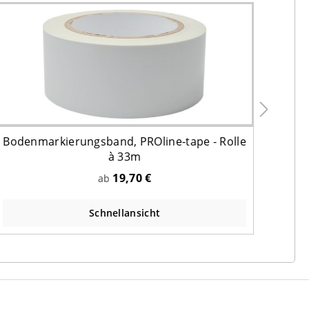
Bodenmarkierungsband, PROline-tape - Rolle
à 33m
ver
19,70 €
ab
Schnellansicht