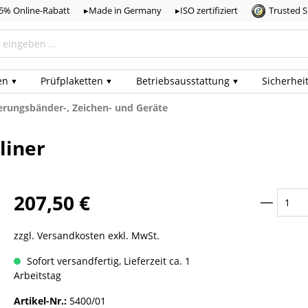
,5% Online-Rabatt
▸Made in Germany
▸ISO zertifiziert
Trusted 
en
Prüf­plaketten
Betriebs­ausstattung
Sicherhei
rungsbänder-, Zeichen- und Geräte
liner
207,50 €
zzgl. Versandkosten exkl. MwSt.
Sofort versandfertig, Lieferzeit ca. 1
Arbeitstag
Artikel-Nr.:
5400/01