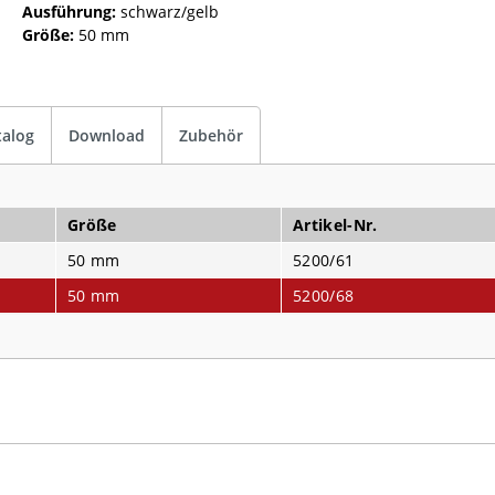
Ausführung:
schwarz/gelb
Größe:
50 mm
talog
Download
Zubehör
Größe
Artikel-Nr.
50 mm
5200/61
50 mm
5200/68