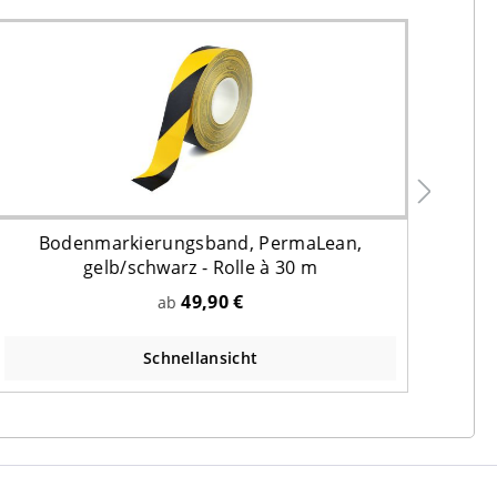
Bodenmarkierungsband, PermaLean,
Bode
gelb/schwarz - Rolle à 30 m
49,90 €
ab
Schnellansicht