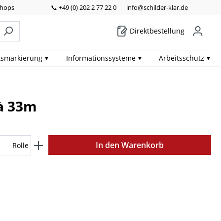
Shops
📞 +49 (0) 202 2 77 22 0
info@schilder-klar.de
Direktbestellung
ts­markierung
Informations­systeme
Arbeits­schutz
 à 33m
In den Warenkorb
Rolle