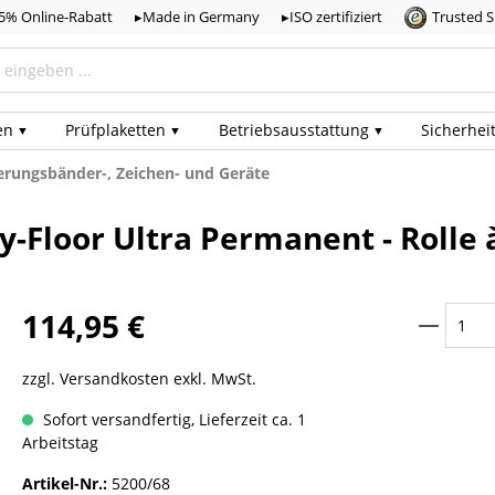
,5% Online-Rabatt
▸Made in Germany
▸ISO zertifiziert
Trusted 
en
Prüf­plaketten
Betriebs­ausstattung
Sicherhei
rungsbänder-, Zeichen- und Geräte
-Floor Ultra Permanent - Rolle
114,95 €
zzgl. Versandkosten exkl. MwSt.
Sofort versandfertig, Lieferzeit ca. 1
Arbeitstag
Artikel-Nr.:
5200/68