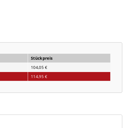
Stückpreis
104,05 €
114,95 €