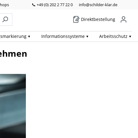
Shops
📞 +49 (0) 202 2 77 22 0
info@schilder-klar.de
Direktbestellung
ts­markierung
Informations­systeme
Arbeits­schutz
rnehmen