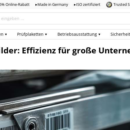
,5% Online-Rabatt
▸Made in Germany
▸ISO zertifiziert
Trusted 
en
Prüf­plaketten
Betriebs­ausstattung
Sicherhei
ilder: Effizienz für große Unte