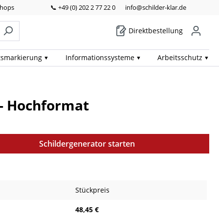
Shops
📞 +49 (0) 202 2 77 22 0
info@schilder-klar.de
Direktbestellung
ts­markierung
Informations­systeme
Arbeits­schutz
 - Hochformat
Schildergenerator starten
Stückpreis
48,45 €