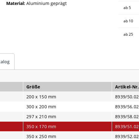
Material:
Aluminium geprägt
ab
5
ab
10
ab
25
talog
Größe
Artikel-Nr.
200 x 150 mm
8939/50.02
300 x 200 mm
8939/56.02
297 x 210 mm
8939/58.02
350 x 170 mm
8939/51.02
350 x 250 mm
8939/52.02