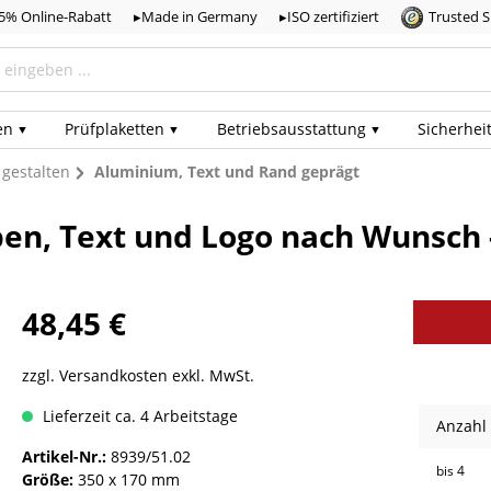
,5% Online-Rabatt
▸Made in Germany
▸ISO zertifiziert
Trusted 
en
Prüf­plaketten
Betriebs­ausstattung
Sicherhei
 gestalten
Aluminium, Text und Rand geprägt
ben, Text und Logo nach Wunsch
48,45 €
zzgl. Versandkosten exkl. MwSt.
Lieferzeit ca. 4 Arbeitstage
Anzahl
Artikel-Nr.:
8939/51.02
bis
4
Größe:
350 x 170 mm