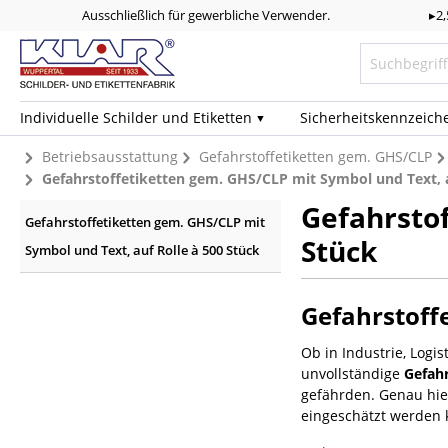
Ausschließlich für gewerbliche Verwender.
▸2
Individuelle Schilder und Etiketten
Sicherheits­kennzeich
Betriebsausstattung
Gefahrstoffetiketten gem. GHS/CLP
Gefahrstoffetiketten gem. GHS/CLP mit Symbol und Text, a
Gefahrstof
Gefahrstoffetiketten gem. GHS/CLP mit
Stück
Symbol und Text, auf Rolle à 500 Stück
Gefahrstoff
Ob in Industrie, Logi
unvollständige
Gefah
gefährden. Genau hie
eingeschätzt werden 