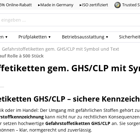
,5% Online-Rabatt
▸Made in Germany
▸ISO zertifiziert
Trusted 
en
Prüf­plaketten
Betriebs­ausstattung
Sicherhei
Gefahrstoffetiketten gem. GHS/CLP mit Symbol und Text
uf Rolle à 500 Stück
fetiketten gem. GHS/CLP mit Sym
etiketten GHS/CLP – sichere Kennzei
stik oder im Handel: Der Umgang mit gefährlichen Stoffen gehört z
rstoffkennzeichnung
kann nicht nur zu rechtlichen Konsequenzen 
r setzen hochwertige
Gefahrstoffetiketten GHS/CLP
an. Sie sorge
können – klar, normgerecht und zuverlässig.