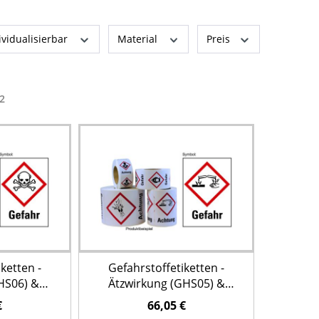
ividualisierbar
Material
Preis
2
ketten -
Gefahrstoffetiketten -
HS06) &
Ätzwirkung (GHS05) &
r" - Rolle à
Signalwort "Gefahr" - Rolle à
€
66,05 €
ck
500 Stück