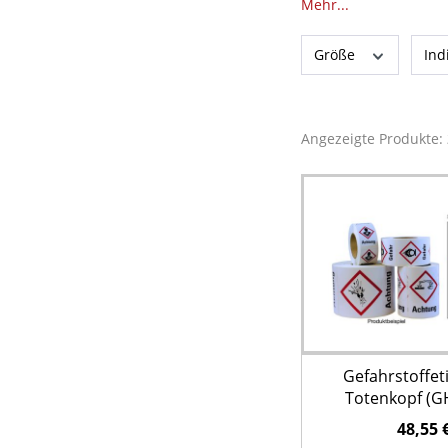
Mehr...
Größe
Ind
Angezeigte Produkte:
Gefahrstoffeti
Totenkopf (G
Signalwort "Gefah
48,55 
500 Stü