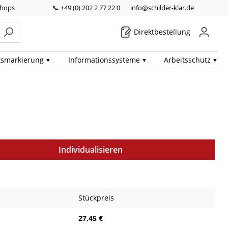
Shops
📞 +49 (0) 202 2 77 22 0
info@schilder-klar.de
Direktbestellung
ts­markierung
Informations­systeme
Arbeits­schutz
Individualisieren
Stückpreis
27,45 €