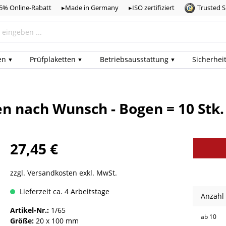
,5% Online-Rabatt
▸Made in Germany
▸ISO zertifiziert
Trusted 
en
Prüf­plaketten
Betriebs­ausstattung
Sicherhei
en nach Wunsch - Bogen = 10 Stk.
27,45 €
zzgl. Versandkosten exkl. MwSt.
Lieferzeit ca. 4 Arbeitstage
Anzahl
Artikel-Nr.:
1/65
ab
10
Größe:
20 x 100 mm