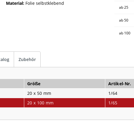
Material:
Folie selbstklebend
ab
25
ab
50
ab
100
talog
Zubehör
Größe
Artikel-Nr.
20 x 50 mm
1/64
20 x 100 mm
1/65