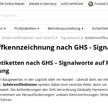
,5% Online-Rabatt
▸Made in Germany
▸ISO zertifiziert
Trusted 
en
Prüf­plaketten
Betriebs­ausstattung
Sicherhei
Gefahrstoffetiketten nach GHS/CLP - Signalworte
Gefahrstoffke
fkennzeichnung nach GHS - Signa
tiketten nach GHS – Signalworte auf Ro
ung
im Baugewerbe, in der Logistik oder im Handel – überall dort, wo mi
t.
Gefahrstoffetiketten
spielen dabei eine zentrale Rolle, denn sie
elt. Die Anforderungen der GHS-Verordnung (Globally Harmonized Sy
rnehmen vor Herausforderungen: unklare Kennzeichnungen, fehle
 führen.