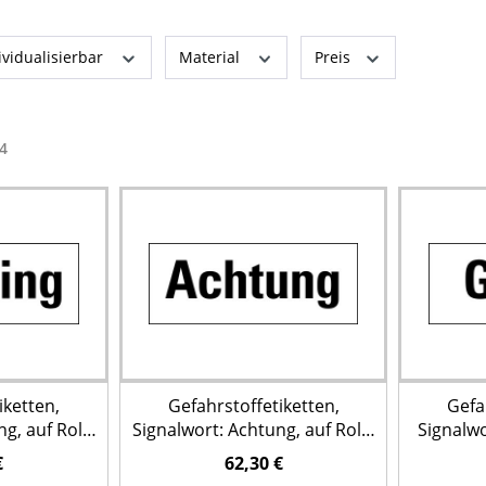
ividualisierbar
Material
Preis
4
iketten,
Gefahrstoffetiketten,
Gefa
g, auf Rolle
Signalwort: Achtung, auf Rolle
Signalwo
ück
à 500 Stück
€
62,30 €