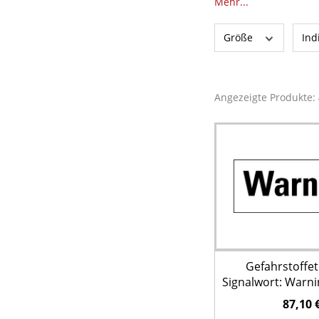
Mehr...
Größe
Ind
Angezeigte Produkte:
Gefahrstoffet
Signalwort: Warnin
à 500 St
87,10 