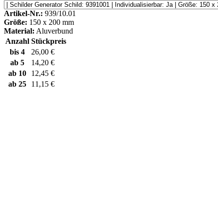
Artikel-Nr.:
939/10.01
Größe:
150 x 200 mm
Material:
Aluverbund
Anzahl
Stückpreis
bis
4
26,00 €
ab
5
14,20 €
ab
10
12,45 €
ab
25
11,15 €