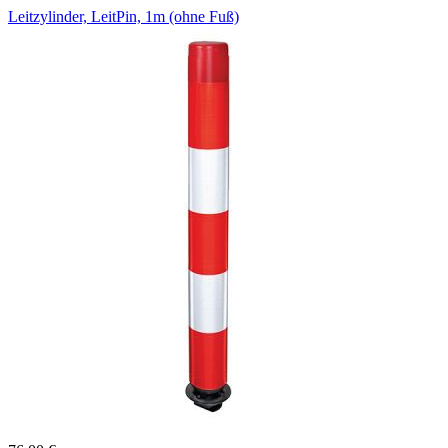
Leitzylinder, LeitPin, 1m (ohne Fuß)