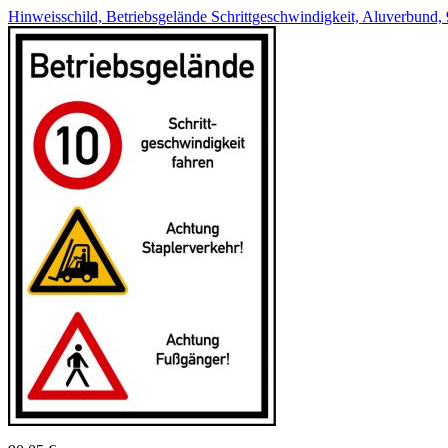
Hinweisschild, Betriebsgelände Schrittgeschwindigkeit, Aluverbun